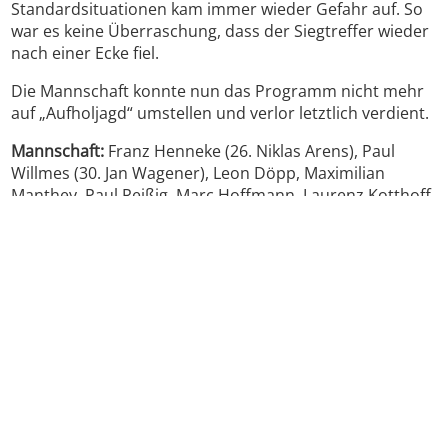
Standardsituationen kam immer wieder Gefahr auf. So
war es keine Überraschung, dass der Siegtreffer wieder
nach einer Ecke fiel.
Die Mannschaft konnte nun das Programm nicht mehr
auf „Aufholjagd“ umstellen und verlor letztlich verdient.
Mannschaft:
Franz Henneke (26. Niklas Arens), Paul
Willmes (30. Jan Wagener), Leon Döpp, Maximilian
Manthey, Paul Reißig, Marc Hoffmann, Laurenz Kotthoff
(45. Jost Hennecke), Lukas Heimes, Lukas Dellweg, Max
Siepe, Jens Schauerte, Max Siepe (55. Leonard Willmes)
Impressum