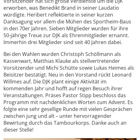
Vorsitzender hat sich große Verdienste um die DJK
erworben, was Benedikt Brand in seiner Laudatio
würdigte. Heribert reflektierte in seiner kurzen
Danksagung vor allem die Mühen des Sportheim-Baus
in den 70er Jahren. Sieben Mitglieder wurden für ihre
50-jährige Treue zur DJK als Ehrenmitglieder ernannt.
Immerhin drei Mitglieder sind seit 40 Jahren dabei.
Bei den Wahlen wurden Christoph Schöllmann als
Kassenwart, Matthias Klauke als stellvertretender
Vorsitzender und Michi Schütte sowie Lukas Heimes als
Beisitzer bestätigt. Neu in den Vorstand rückt Leonard
Willmes auf. Die DJK plant einige Aktivität im
kommenden Jahr und hofft auf regen Besuch ihrer
Veranstaltungen. Präses Pastor Stipp beschloss das
Programm mit nachdenklichen Worten zum Advent. Es
folgte eine sehr gesellige Runde mit vielen Gesprächen
zwischen jung und alt – unter hervorragender
Bewirtung durch das Tambourkorps. Danke auch an
dieser Stelle!