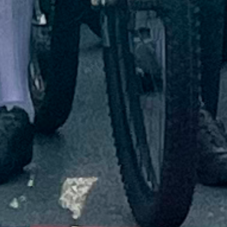
Markus Rickert war das Würfelglück nicht hold, er
musste als Erster die Segel streichen – durfte sich aber
über einen Gutschein über einen Silvester-Krengel als
Trostpreis freuen. Mehr Glück und Können bewiesen
Peter Saßmannshausen und Ansgar Gödde, die die
Plätze drei und zwei belegten. Nicht zu schlagen war
aber der neue Grafschafter Schockmeister Stefan
Wiese.
Viel Trubel im Speisesaal und guter Umsatz für die DJK,
die ihren Mitgliedern und allen Grafschafterinnen und
Grafschaftern einen guten Rutsch ins neue Jahr
wünscht!