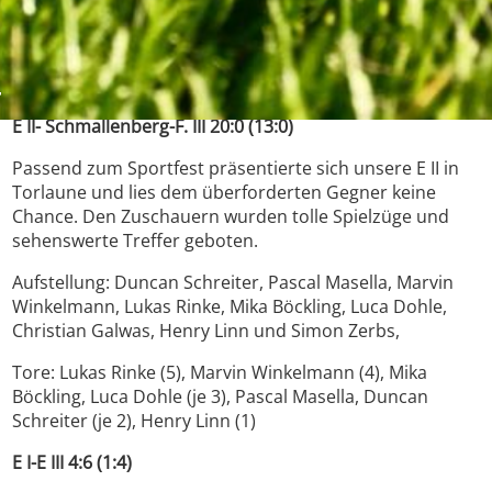
01.06.2013
Sportfest Grafschaft:
E II- Schmallenberg-F. III 20:0 (13:0)
Passend zum Sportfest präsentierte sich unsere E II in
Torlaune und lies dem überforderten Gegner keine
Chance. Den Zuschauern wurden tolle Spielzüge und
sehenswerte Treffer geboten.
Aufstellung: Duncan Schreiter, Pascal Masella, Marvin
Winkelmann, Lukas Rinke, Mika Böckling, Luca Dohle,
Christian Galwas, Henry Linn und Simon Zerbs,
Tore: Lukas Rinke (5), Marvin Winkelmann (4), Mika
Böckling, Luca Dohle (je 3), Pascal Masella, Duncan
Schreiter (je 2), Henry Linn (1)
E I-E III 4:6 (1:4)