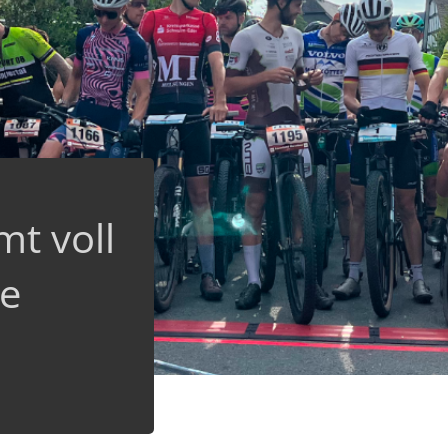
t voll
ie