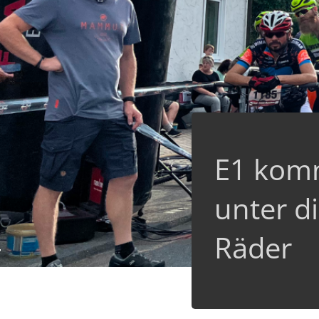
E1 komm
unter d
Räder