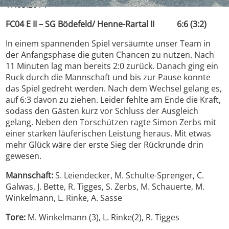
17.05.2014
FC04 E II – SG Bödefeld/ Henne-Rartal II 6:6 (3:2)
In einem spannenden Spiel versäumte unser Team in
der Anfangsphase die guten Chancen zu nutzen. Nach
11 Minuten lag man bereits 2:0 zurück. Danach ging ein
Ruck durch die Mannschaft und bis zur Pause konnte
das Spiel gedreht werden. Nach dem Wechsel gelang es,
auf 6:3 davon zu ziehen. Leider fehlte am Ende die Kraft,
sodass den Gästen kurz vor Schluss der Ausgleich
gelang. Neben den Torschützen ragte Simon Zerbs mit
einer starken läuferischen Leistung heraus. Mit etwas
mehr Glück wäre der erste Sieg der Rückrunde drin
gewesen.
Mannschaft:
S. Leiendecker, M. Schulte-Sprenger, C.
Galwas, J. Bette, R. Tigges, S. Zerbs, M. Schauerte, M.
Winkelmann, L. Rinke, A. Sasse
Tore:
M. Winkelmann (3), L. Rinke(2), R. Tigges