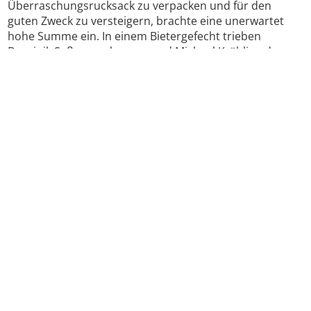
Überraschungsrucksack zu verpacken und für den
guten Zweck zu versteigern, brachte eine unerwartet
hohe Summe ein. In einem Bietergefecht trieben
Dominik Saßmannshausen und Michael Krähling den
Preis auf satte 500 Euro, bevor sie sich schließlich
darauf einigten, den Preis zu teilen. Frank Schauerte
legte nach und ersteigerte einen Raummeter Brennholz,
den Auktionator Hubertus Droste ihm so schmackhaft
machte, dass er 125 Euro investierte.
In dieser Woche überreichte Benedikt Brand also den
Betrag von 625 Euro an das Lächelwerk, das das Geld
gut für die Betreuung schwer erkrankter Kinder und
ihrer Familien gebrauchen kann
Wer es Frank, Dominik und Michael nachmachen und
sich ebenfalls engagieren möchte:
Spenden –
Lächelwerk e. V.