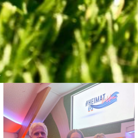
… heißt eine Aktion der Volksbank, die sich großzügig
zeigt und Vereine mit jungen, ehrenamtlich engagierten
Mitgliedern finanziell unterstützt.
Die DJK nominierte Anna Vollmers und wurde belohnt.
1.050€ überweist die Volksbank auf das Vereinskonto,
das nach der Absage des Mountainbikemarathons
derzeit nicht so prall gefüllt ist. Eine tolle Aktion, für die
wir uns herzlich bedanken!