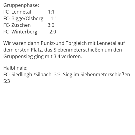
Gruppenphase:
FC- Lennetal 1:1
FC- Bigge/Olsberg 1:1
FC- Züschen 3:0
FC- Winterberg 2:0
Wir waren dann Punkt-und Torgleich mit Lennetal auf
dem ersten Platz, das Siebenmeterschießen um den
Gruppensieg ging mit 3:4 verloren.
Halbfinale:
FC- Siedlingh./Silbach 3:3, Sieg im Siebenmeterschießen
5:3
Finale:
FC- Assinghausen/Wulm./Wie. 2:1
Mannschaft:
Philipp Cremer, Felix Falke, Fabian
Mazrekaj, Luca Grobbel, Toni Grobbel,Joscha Droste,
Bennet Voss