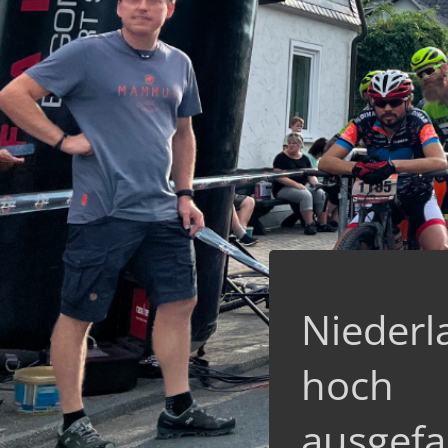
Niederl
hoch
ausgefa