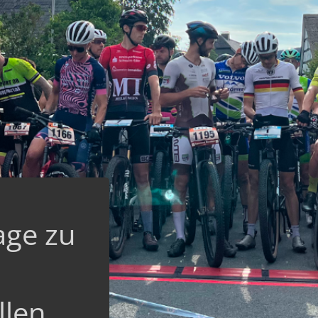
age zu
llen